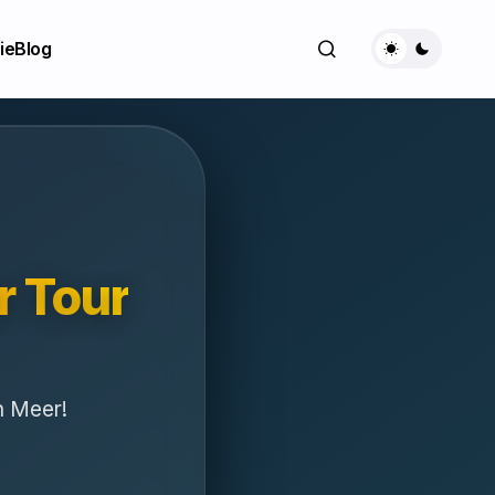
ie
Blog
r Tour
n Meer!