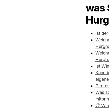
was 
Hurg
Ist de
Welche
Hurgha
Welche
Hurgha
Ist Wi
Kann i
eigene
Gibt e
Was so
mitbri
📋 Win