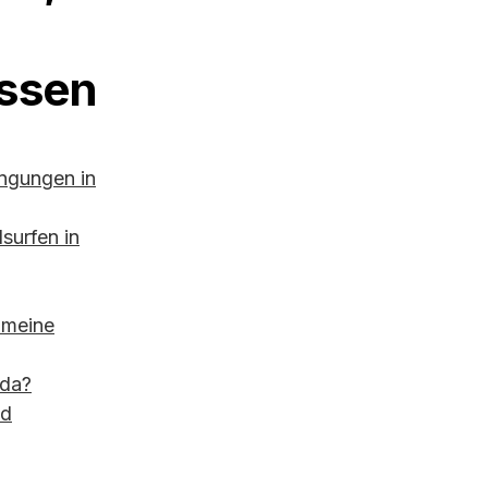
üssen
ngungen in
surfen in
 meine
ada?
nd