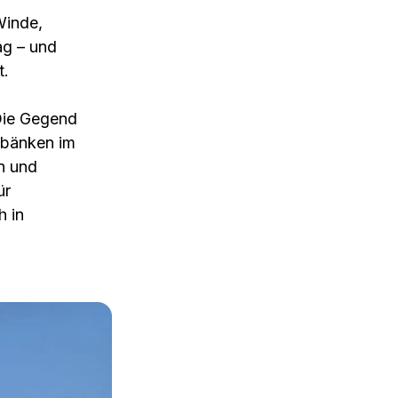
Winde,
ag – und
t.
 Die Gegend
dbänken im
rn und
ür
h in