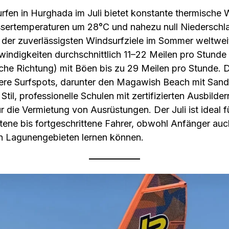
fen in Hurghada im Juli bietet konstante thermische 
ertemperaturen um 28°C und nahezu null Niederschl
 der zuverlässigsten Windsurfziele im Sommer weltwei
ndigkeiten durchschnittlich 11–22 Meilen pro Stunde
che Richtung) mit Böen bis zu 29 Meilen pro Stunde.
rere Surfspots, darunter den Magawish Beach mit San
Stil, professionelle Schulen mit zertifizierten Ausbilde
r die Vermietung von Ausrüstungen. Der Juli ist ideal f
ttene bis fortgeschrittene Fahrer, obwohl Anfänger auc
n Lagunengebieten lernen können.