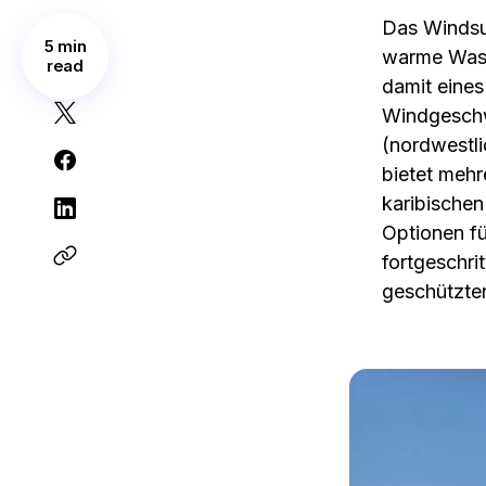
Das Windsur
5 min
warme Wass
read
damit eines
Windgeschwi
(nordwestli
bietet meh
karibischen 
Optionen fü
fortgeschri
geschützte