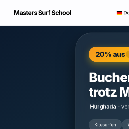
Masters Surf School
De
20% aus
Buche
trotz
M
Hurghada
- ve
Kitesurfen