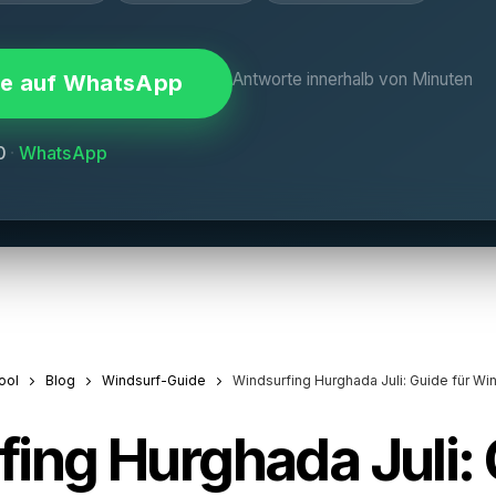
Antworte innerhalb von Minuten
ie auf WhatsApp
0
·
WhatsApp
ool
Blog
Windsurf-Guide
Windsurfing Hurghada Juli: Guide für Wi
ing Hurghada Juli: 