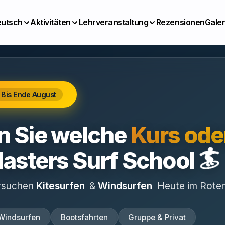
utsch
Aktivitäten
Lehrveranstaltung
Rezensionen
Galer
Bis Ende August
n Sie welche
Kurs ode
🏄
asters Surf School
rsuchen
Kitesurfen
&
Windsurfen
Heute im Rote
Windsurfen
Bootsfahrten
Gruppe & Privat