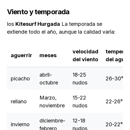
Viento y temporada
los
Kitesurf Hurgada
La temporada se
extiende todo el año, aunque la calidad varía:
velocidad
temperat
aguerrir
meses
del viento
del agua
abril-
18-25
picacho
26-30°C
octubre
nudos
Marzo,
15-22
rellano
22-26°C
noviembre
nudos
diciembre-
12-18
invierno
20-22°C
febrero
nudos