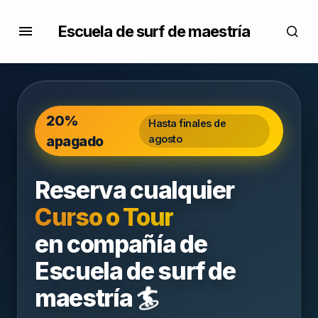
Escuela de surf de maestría
20%
Hasta finales de
apagado
agosto
Reserva cualquier
Curso o Tour
en compañía de
Escuela de surf de
🏄
maestría